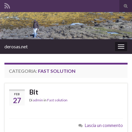
Atti
il
Search for:
mod
di
rice
derosas.net
Attiv
la
navig
CATEGORIA:
FAST SOLUTION
Bit
FEB
27
Di
admin
in
Fast solution
Lascia un commento