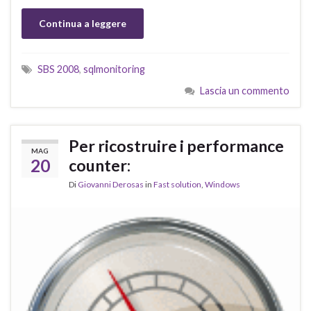
Continua a leggere
SBS 2008
,
sqlmonitoring
Lascia un commento
Per ricostruire i performance
MAG
20
counter:
Di
Giovanni Derosas
in
Fast solution
,
Windows