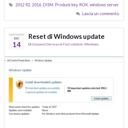
2012 R2
,
2016
,
DISM
,
Produck key
,
ROK
,
windows server
Lascia un commento
Reset di Windows update
DIC
14
Di
Giovanni Derosas
in
Fast solution
,
Windows