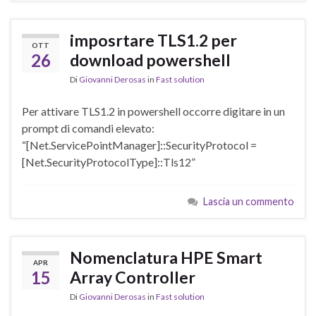
imposrtare TLS1.2 per
OTT
26
download powershell
Di
Giovanni Derosas
in
Fast solution
Per attivare TLS1.2 in powershell occorre digitare in un
prompt di comandi elevato:
“[Net.ServicePointManager]::SecurityProtocol =
[Net.SecurityProtocolType]::Tls12”
Lascia un commento
Nomenclatura HPE Smart
APR
15
Array Controller
Di
Giovanni Derosas
in
Fast solution