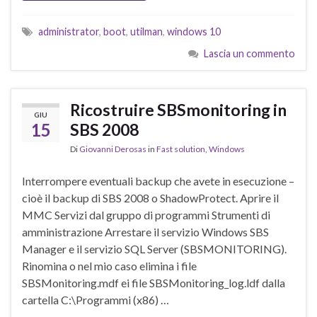
administrator
,
boot
,
utilman
,
windows 10
Lascia un commento
Ricostruire SBSmonitoring in
GIU
15
SBS 2008
Di
Giovanni Derosas
in
Fast solution
,
Windows
Interrompere eventuali backup che avete in esecuzione –
cioè il backup di SBS 2008 o ShadowProtect. Aprire il
MMC Servizi dal gruppo di programmi Strumenti di
amministrazione Arrestare il servizio Windows SBS
Manager e il servizio SQL Server (SBSMONITORING).
Rinomina o nel mio caso elimina i file
SBSMonitoring.mdf ei file SBSMonitoring_log.ldf dalla
cartella C:\Programmi (x86) …