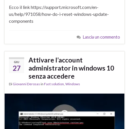
Ecco il link https://support.microsoft.com/en-
us/help/971058/how-do-i-reset-windows-update-
components
Lascia un commento
Attivare l’account
GIU
27
administrator in windows 10
senza accedere
Di
Giovanni Derosas
in
Fast solution
,
Windows