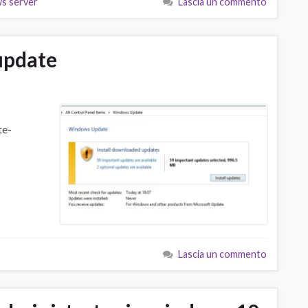
s server
Lascia un commento
update
te-
Lascia un commento