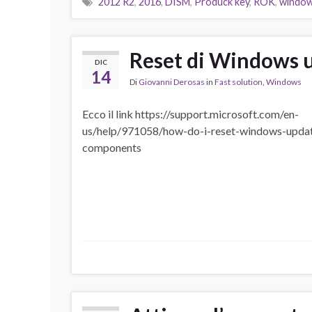
2012 R2
,
2016
,
DISM
,
Produck key
,
ROK
,
window
Reset di Windows 
DIC
14
Di
Giovanni Derosas
in
Fast solution
,
Windows
Ecco il link https://support.microsoft.com/en-
us/help/971058/how-do-i-reset-windows-upda
components