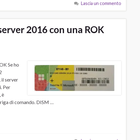
Lascia un commento
server 2016 con una ROK
ROK Se ho
2
il server
. Per
 è
 riga di comando. DISM …