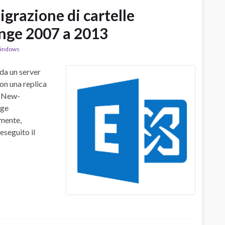
igrazione di cartelle
nge 2007 a 2013
indows
 da un server
n una replica
o New-
nge
amente,
eseguito il