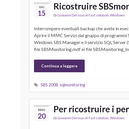
Ricostruire SBSmon
GIU
15
Di
Giovanni Derosas
in
Fast solution
,
Windows
Interrompere eventuali backup che avete in esec
Aprire il MMC Servizi dal gruppo di programmi S
Windows SBS Manager e il servizio SQL Server
file SBSMonitoring.mdf ei file SBSMonitoring_lo
Continua a leggere
SBS 2008
,
sqlmonitoring
Per ricostruire i p
MAG
20
Di
Giovanni Derosas
in
Fast solution
,
Windows