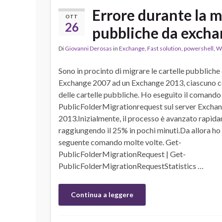
Errore durante la m
OTT
26
pubbliche da excha
Di
Giovanni Derosas
in
Exchange
,
Fast solution
,
powershell
,
W
Sono in procinto di migrare le cartelle pubbliche
Exchange 2007 ad un Exchange 2013, ciascuno co
delle cartelle pubbliche. Ho eseguito il comand
PublicFolderMigrationrequest sul server Excha
2013.Inizialmente, il processo è avanzato rapid
raggiungendo il 25% in pochi minuti.Da allora ho 
seguente comando molte volte. Get-
PublicFolderMigrationRequest | Get-
PublicFolderMigrationRequestStatistics …
Continua a leggere