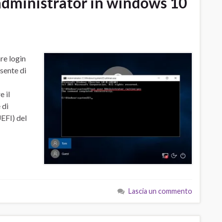
 administrator in windows 10
re login
sente di
 il
 di
EFI) del
Lascia un commento