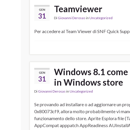
Teamviewer
GEN
31
Di
Giovanni Derosas
in
Uncategorized
Per accedere al Team Viewer di SNF Quick Supp
Windows 8.1 come r
GEN
31
in Windows store
Di
Giovanni Derosas
in
Uncategorized
Se provando ad installare o ad aggiornare un p
0x80073cf9, allora molto probabilmente vi manca
funzionamento dello store. Aprite Esplora file (Ta
AppCompat apppatch AppReadiness AUInstallAge