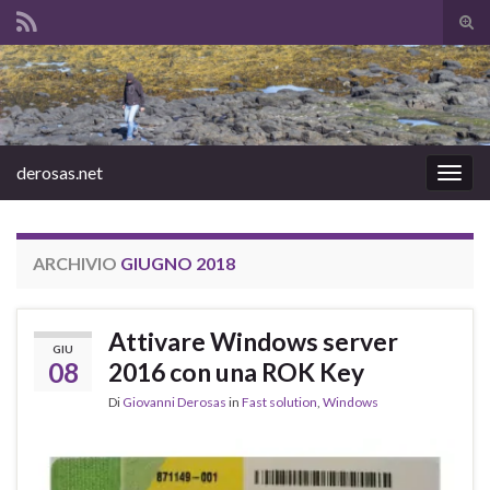
Atti
il
Search for:
mod
di
rice
derosas.net
Attiv
la
navig
ARCHIVIO
GIUGNO 2018
Attivare Windows server
GIU
08
2016 con una ROK Key
Di
Giovanni Derosas
in
Fast solution
,
Windows