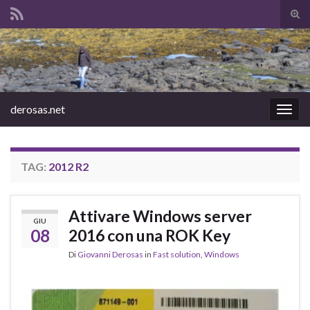
Atti
il
Search for:
mod
di
rice
derosas.net
Attiv
la
navig
TAG:
2012 R2
Attivare Windows server
GIU
08
2016 con una ROK Key
Di
Giovanni Derosas
in
Fast solution
,
Windows